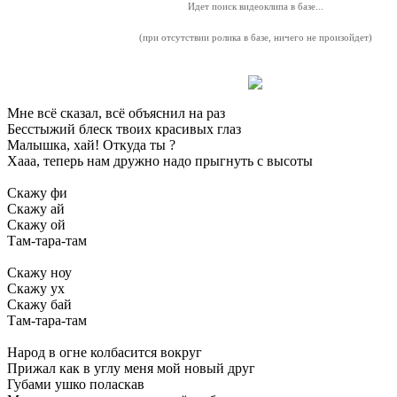
Идет поиск видеоклипа в базе...
(при отсутствии ролика в базе, ничего не произойдет)
Мне всё сказал, всё объяснил на раз
Бесстыжий блеск твоих красивых глаз
Малышка, хай! Откуда ты ?
Хааа, теперь нам дружно надо прыгнуть с высоты
Скажу фи
Скажу ай
Скажу ой
Там-тара-там
Скажу ноу
Скажу ух
Скажу бай
Там-тара-там
Народ в огне колбасится вокруг
Прижал как в углу меня мой новый друг
Губами ушко поласкав