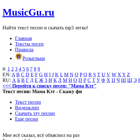
MusicGu.ru
Найти текст песни и скачать mp3 легко!
Главная
Тексты песен
Правила
Розыгрыш
#:
1
2
3
4
5
6
7
8
9
EN:
A
B
C
D
E
F
G
H
I
J
K
L
M
N
O
P
Q
R
S
T
U
V
W
X
Y
Z
RU:
А
Б
В
Г
Д
Е
Ж
З
И
К
Л
М
Н
О
П
Р
С
Т
У
Ф
Х
Ц
Ч
Ш
Щ
Э
<<< Перейти к списку песен: "Мама Кэт"
Текст песни: Мама Кэт - Скажу фи
Текст песни
Видеоклип
Скачать эту песню
Еще песни
Мне всё сказал, всё объяснил на раз