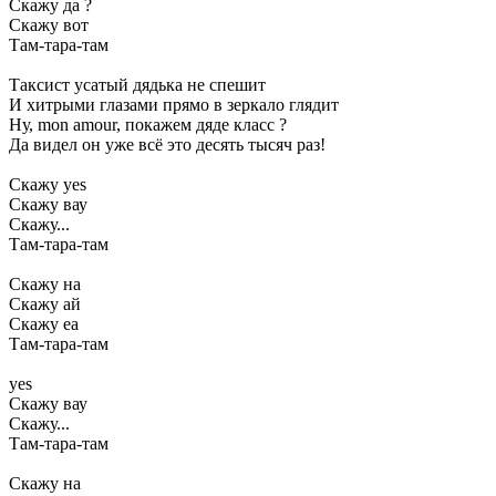
Скажу да ?
Скажу вот
Там-тара-там
Таксист усатый дядька не спешит
И хитрыми глазами прямо в зеркало глядит
Ну, mon amour, покажем дяде класс ?
Да видел он уже всё это десять тысяч раз!
Скажу yes
Скажу вау
Скажу...
Там-тара-там
Скажу на
Скажу ай
Скажу еа
Там-тара-там
yes
Скажу вау
Скажу...
Там-тара-там
Скажу на