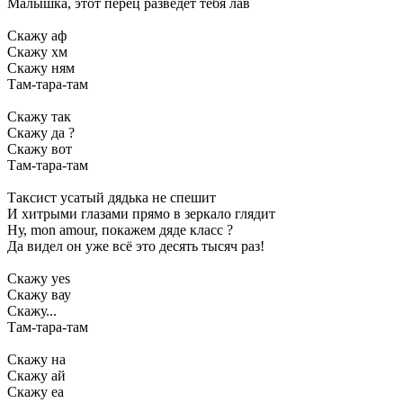
Малышка, этот перец разведёт тебя лав
Скажу аф
Скажу хм
Скажу ням
Там-тара-там
Скажу так
Скажу да ?
Скажу вот
Там-тара-там
Таксист усатый дядька не спешит
И хитрыми глазами прямо в зеркало глядит
Ну, mon amour, покажем дяде класс ?
Да видел он уже всё это десять тысяч раз!
Скажу yes
Скажу вау
Скажу...
Там-тара-там
Скажу на
Скажу ай
Скажу еа