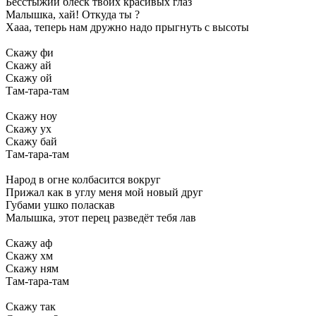
Бесстыжий блеск твоих красивых глаз
Малышка, хай! Откуда ты ?
Хааа, теперь нам дружно надо прыгнуть с высоты
Скажу фи
Скажу ай
Скажу ой
Там-тара-там
Скажу ноу
Скажу ух
Скажу бай
Там-тара-там
Народ в огне колбасится вокруг
Прижал как в углу меня мой новый друг
Губами ушко поласкав
Малышка, этот перец разведёт тебя лав
Скажу аф
Скажу хм
Скажу ням
Там-тара-там
Скажу так