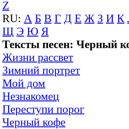
Z
RU:
А
Б
В
Г
Д
Е
Ж
З
И
К
Щ
Э
Ю
Я
Тексты песен: Черный к
Жизни рассвет
Зимний портрет
Мой дом
Незнакомец
Переступи порог
Черный кофе