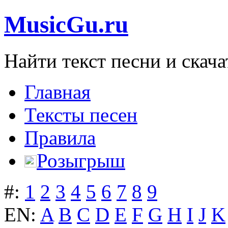
MusicGu.ru
Найти текст песни и скача
Главная
Тексты песен
Правила
Розыгрыш
#:
1
2
3
4
5
6
7
8
9
EN:
A
B
C
D
E
F
G
H
I
J
K