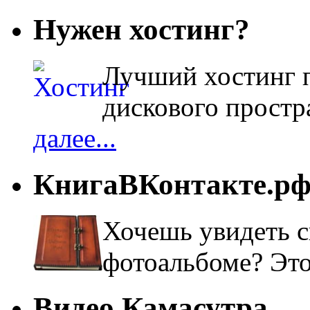
Нужен хостинг?
Лучший хостинг п
дискового простра
далее...
КнигаВКонтакте.р
Хочешь увидеть с
фотоальбоме? Эт
Видео Камасутра