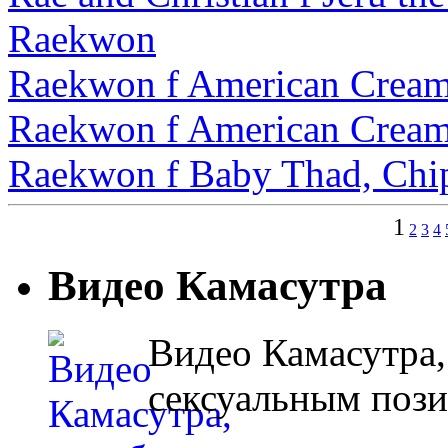
Raekwon
Raekwon f American Cream 
Raekwon f American Crea
Raekwon f Baby Thad, Chi
1
2
3
4
Видео Камасутра
Видео Камасутра,
сексуальным поз