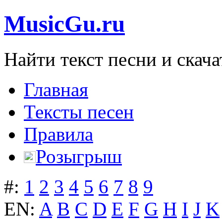
MusicGu.ru
Найти текст песни и скача
Главная
Тексты песен
Правила
Розыгрыш
#:
1
2
3
4
5
6
7
8
9
EN:
A
B
C
D
E
F
G
H
I
J
K