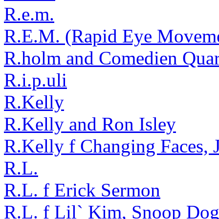
R.e.m.
R.E.M. (Rapid Eye Movem
R.holm and Comedien Quar
R.i.p.uli
R.Kelly
R.Kelly and Ron Isley
R.Kelly f Changing Faces, 
R.L.
R.L. f Erick Sermon
R.L. f Lil` Kim, Snoop Do