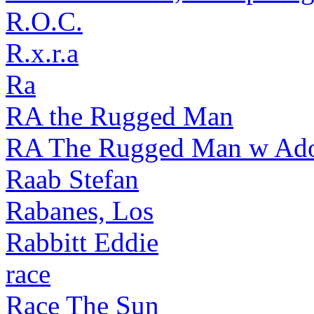
R.O.C.
R.x.r.a
Ra
RA the Rugged Man
RA The Rugged Man w Adol
Raab Stefan
Rabanes, Los
Rabbitt Eddie
race
Race The Sun