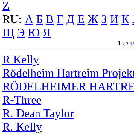
Z
RU:
А
Б
В
Г
Д
Е
Ж
З
И
К
Щ
Э
Ю
Я
1
2
3
4
R Kelly
Rödelheim Hartreim Projek
RÖDELHEIMER HARTRE
R-Three
R. Dean Taylor
R. Kelly