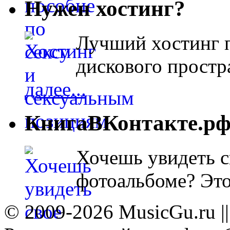
Нужен хостинг?
Лучший хостинг п
дискового простра
далее...
КнигаВКонтакте.р
Хочешь увидеть с
фотоальбоме? Эт
© 2009-2026 MusicGu.ru |