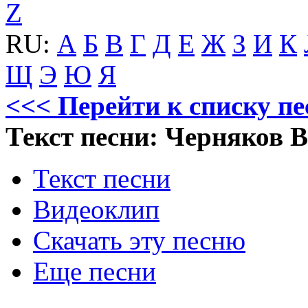
Z
RU:
А
Б
В
Г
Д
Е
Ж
З
И
К
Щ
Э
Ю
Я
<<< Перейти к списку п
Текст песни: Черняков В
Текст песни
Видеоклип
Скачать эту песню
Еще песни