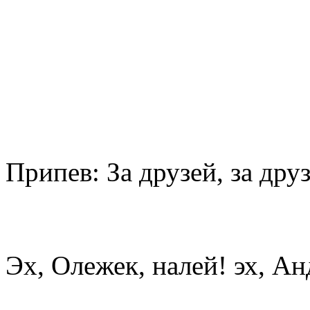
Припев: За друзей, за дру
Эх, Олежек, налей! эх, А