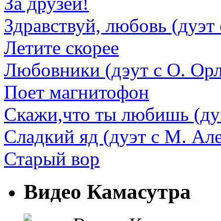
За друзей!
Здравствуй, любовь (дуэт 
Летите скорее
Любовники (дэут с О. Ор
Поет магнитофон
Скажи,что ты любишь (дуэ
Сладкий яд (дуэт с М. Ал
Старый вор
Видео Камасутра