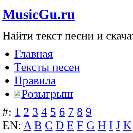
MusicGu.ru
Найти текст песни и скача
Главная
Тексты песен
Правила
Розыгрыш
#:
1
2
3
4
5
6
7
8
9
EN:
A
B
C
D
E
F
G
H
I
J
K