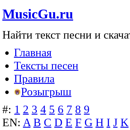
MusicGu.ru
Найти текст песни и скача
Главная
Тексты песен
Правила
Розыгрыш
#:
1
2
3
4
5
6
7
8
9
EN:
A
B
C
D
E
F
G
H
I
J
K