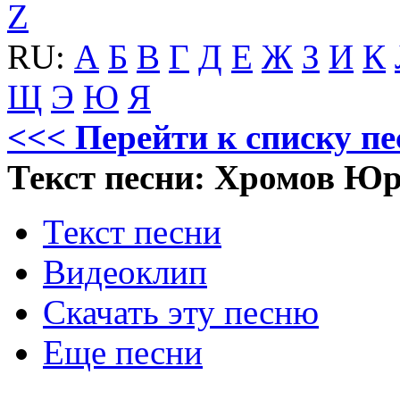
Z
RU:
А
Б
В
Г
Д
Е
Ж
З
И
К
Щ
Э
Ю
Я
<<< Перейти к списку п
Текст песни: Хромов 
Текст песни
Видеоклип
Скачать эту песню
Еще песни