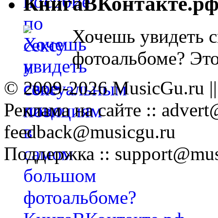
КнигаВКонтакте.р
Хочешь увидеть с
фотоальбоме? Эт
© 2009-2026 MusicGu.ru |
Реклама на сайте :: advert
feedback@musicgu.ru
Поддержка :: support@mus