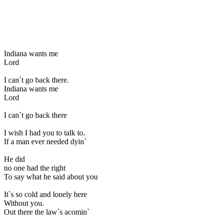
Indiana wants me
Lord
I can`t go back there.
Indiana wants me
Lord
I can`t go back there
I wish I had you to talk to.
If a man ever needed dyin`
He did
no one had the right
To say what he said about you
It`s so cold and lonely here
Without you.
Out there the law`s acomin`