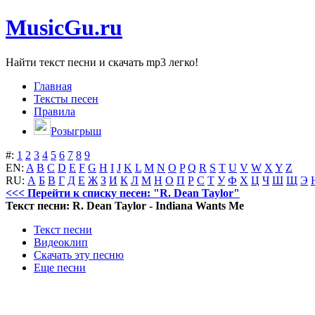
MusicGu.ru
Найти текст песни и скачать mp3 легко!
Главная
Тексты песен
Правила
Розыгрыш
#:
1
2
3
4
5
6
7
8
9
EN:
A
B
C
D
E
F
G
H
I
J
K
L
M
N
O
P
Q
R
S
T
U
V
W
X
Y
Z
RU:
А
Б
В
Г
Д
Е
Ж
З
И
К
Л
М
Н
О
П
Р
С
Т
У
Ф
Х
Ц
Ч
Ш
Щ
Э
<<< Перейти к списку песен: "R. Dean Taylor"
Текст песни: R. Dean Taylor - Indiana Wants Me
Текст песни
Видеоклип
Скачать эту песню
Еще песни