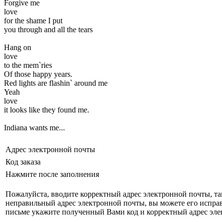
Forgive me
love
for the shame I put
you through and all the tears
Hang on
love
to the mem`ries
Of those happy years.
Red lights are flashin` around me
Yeah
love
it looks like they found me.
Indiana wants me...
Адрес электронной почты
Код заказа
Нажмите после заполнения
Пожалуйста, вводите корректный адрес электронной почты, так
неправильный адрес электронной почты, вы можете его испра
письме укажите полученный Вами код и корректный адрес эле