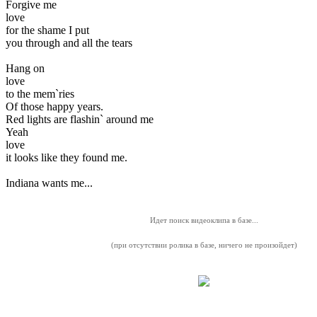
Forgive me
love
for the shame I put
you through and all the tears
Hang on
love
to the mem`ries
Of those happy years.
Red lights are flashin` around me
Yeah
love
it looks like they found me.
Indiana wants me...
Идет поиск видеоклипа в базе...
(при отсутствии ролика в базе, ничего не произойдет)