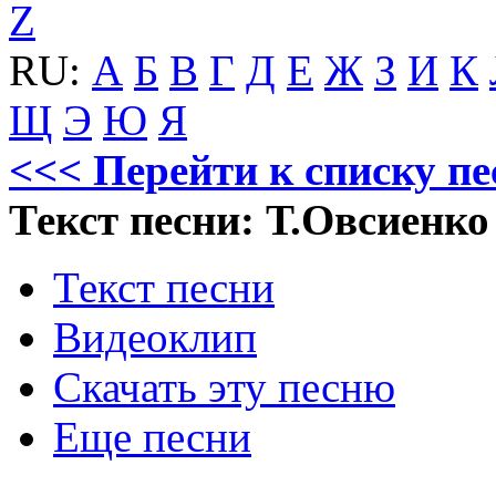
Z
RU:
А
Б
В
Г
Д
Е
Ж
З
И
К
Щ
Э
Ю
Я
<<< Перейти к списку пе
Текст песни: Т.Овсиенко
Текст песни
Видеоклип
Скачать эту песню
Еще песни