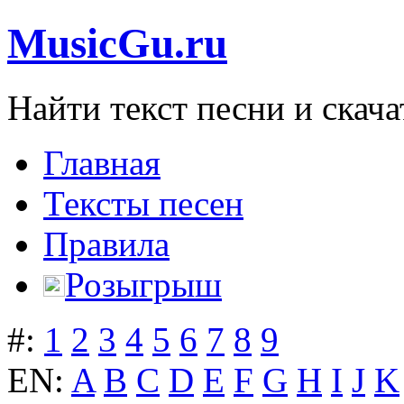
MusicGu.ru
Найти текст песни и скача
Главная
Тексты песен
Правила
Розыгрыш
#:
1
2
3
4
5
6
7
8
9
EN:
A
B
C
D
E
F
G
H
I
J
K