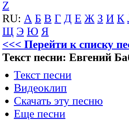
Z
RU:
А
Б
В
Г
Д
Е
Ж
З
И
К
Щ
Э
Ю
Я
<<< Перейти к списку пе
Текст песни: Евгений Ба
Текст песни
Видеоклип
Скачать эту песню
Еще песни