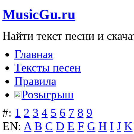
MusicGu.ru
Найти текст песни и скача
Главная
Тексты песен
Правила
Розыгрыш
#:
1
2
3
4
5
6
7
8
9
EN:
A
B
C
D
E
F
G
H
I
J
K