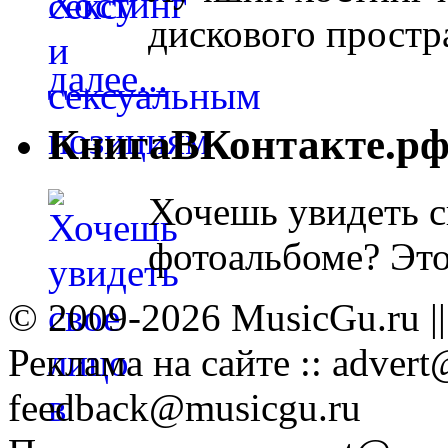
дискового простра
далее...
КнигаВКонтакте.р
Хочешь увидеть с
фотоальбоме? Эт
© 2009-2026 MusicGu.ru |
Реклама на сайте :: advert
feedback@musicgu.ru