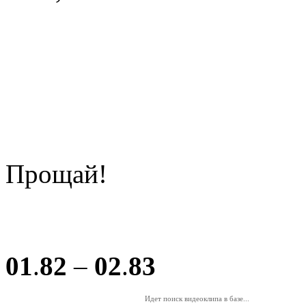
Прощай!
01
.
82
–
02
.
83
Идет поиск видеоклипа в базе...