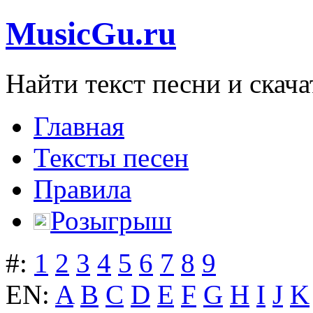
MusicGu.ru
Найти текст песни и скача
Главная
Тексты песен
Правила
Розыгрыш
#:
1
2
3
4
5
6
7
8
9
EN:
A
B
C
D
E
F
G
H
I
J
K