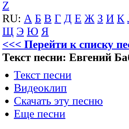
Z
RU:
А
Б
В
Г
Д
Е
Ж
З
И
К
Щ
Э
Ю
Я
<<< Перейти к списку пе
Текст песни: Евгений Ба
Текст песни
Видеоклип
Скачать эту песню
Еще песни