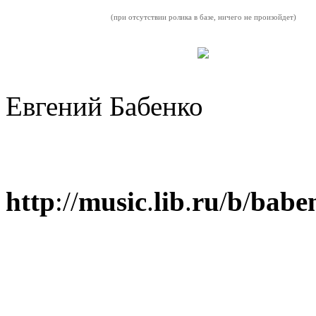
(при отсутствии ролика в базе, ничего не произойдет)
Евгений Бабенко
http
://
music
.
lib
.
ru
/
b
/
babe