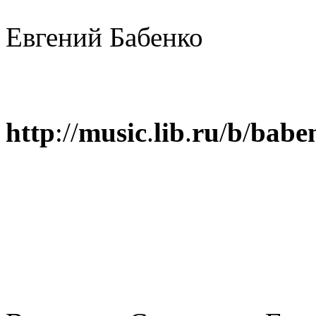
Евгений Бабенко
http
://
music
.
lib
.
ru
/
b
/
babe