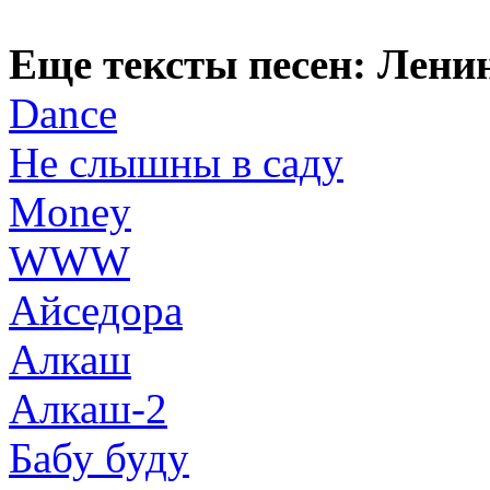
Еще тексты песен: Лени
Dance
Hе слышны в садy
Money
WWW
Айседоpа
Алкаш
Алкаш-2
Бабу буду