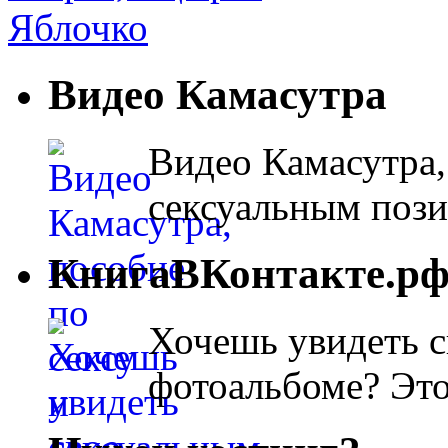
Яблочко
Видео Камасутра
Видео Камасутра,
сексуальным поз
КнигаВКонтакте.р
Хочешь увидеть с
фотоальбоме? Эт