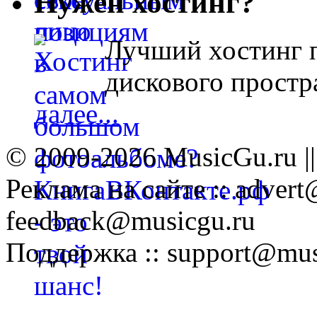
Нужен хостинг?
Лучший хостинг п
дискового простра
далее...
© 2009-2026 MusicGu.ru |
Реклама на сайте :: advert
feedback@musicgu.ru
Поддержка :: support@mus