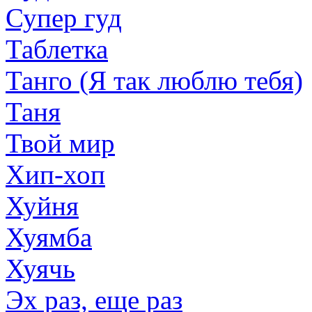
Супер гуд
Таблетка
Танго (Я так люблю тебя)
Таня
Твой мир
Хип-хоп
Хуйня
Хуямба
Хуячь
Эх раз, еще раз