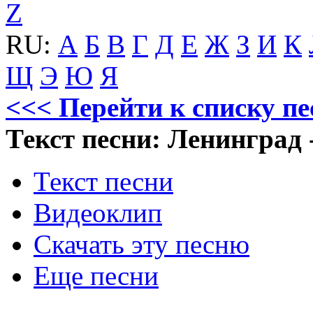
Z
RU:
А
Б
В
Г
Д
Е
Ж
З
И
К
Щ
Э
Ю
Я
<<< Перейти к списку п
Текст песни: Ленинград
Текст песни
Видеоклип
Скачать эту песню
Еще песни