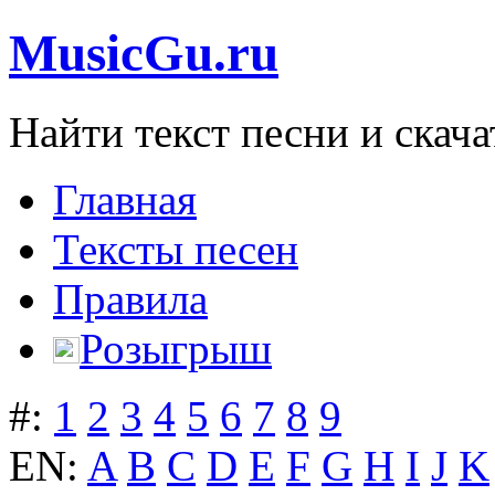
MusicGu.ru
Найти текст песни и скача
Главная
Тексты песен
Правила
Розыгрыш
#:
1
2
3
4
5
6
7
8
9
EN:
A
B
C
D
E
F
G
H
I
J
K