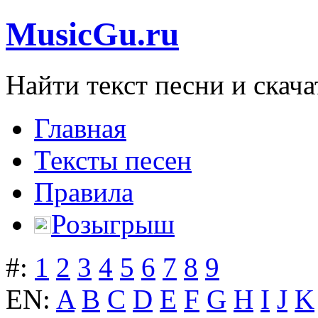
MusicGu.ru
Найти текст песни и скача
Главная
Тексты песен
Правила
Розыгрыш
#:
1
2
3
4
5
6
7
8
9
EN:
A
B
C
D
E
F
G
H
I
J
K