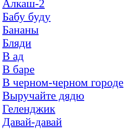
Алкаш-2
Бабу буду
Бананы
Бляди
В ад
В баре
В черном-черном городе
Выручайте дядю
Геленджик
Давай-давай