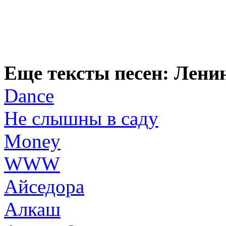
Еще тексты песен: Лени
Dance
Hе слышны в садy
Money
WWW
Айседоpа
Алкаш