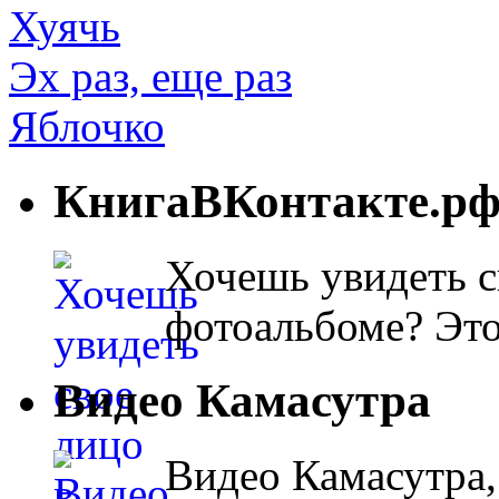
Хуячь
Эх раз, еще раз
Яблочко
КнигаВКонтакте.р
Хочешь увидеть с
фотоальбоме? Эт
Видео Камасутра
Видео Камасутра,