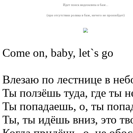
Идет поиск видеоклипа в базе...
(при отсутствии ролика в базе, ничего не произойдет)
Come on, baby, let`s go
Влезаю по лестнице в неб
Ты ползёшь туда, где ты н
Ты попадаешь, о, ты попа
Ты, ты идёшь вниз, это тв
Когда придёшь, о, не обо