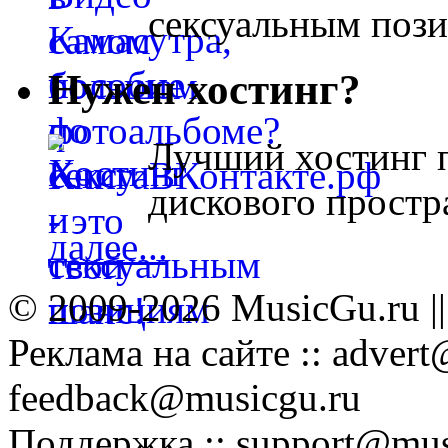
сексуальным поз
Нужен хостинг?
Лучший хостинг п
дискового простра
далее...
© 2009-2026 MusicGu.ru |
Реклама на сайте :: advert
feedback@musicgu.ru
Поддержка :: support@mus