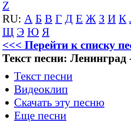
Z
RU:
А
Б
В
Г
Д
Е
Ж
З
И
К
Щ
Э
Ю
Я
<<< Перейти к списку п
Текст песни: Ленинград 
Текст песни
Видеоклип
Скачать эту песню
Еще песни