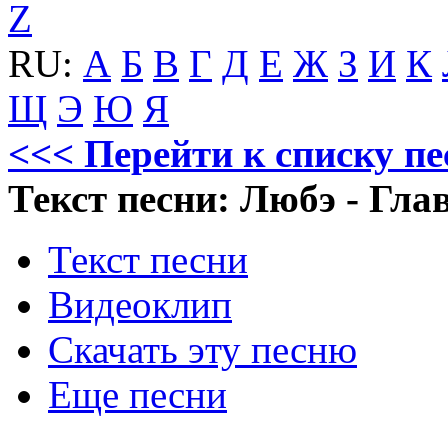
Z
RU:
А
Б
В
Г
Д
Е
Ж
З
И
К
Щ
Э
Ю
Я
<<< Перейти к списку п
Текст песни: Любэ - Гла
Текст песни
Видеоклип
Скачать эту песню
Еще песни