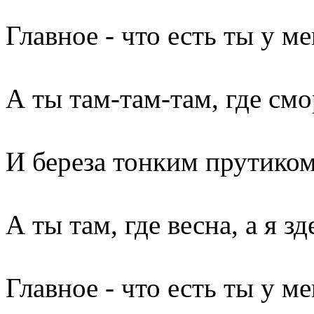
Главное - что есть ты у м
А ты там-там-там, где см
И береза тонким прутиком
А ты там, где весна, а я зд
Главное - что есть ты у м