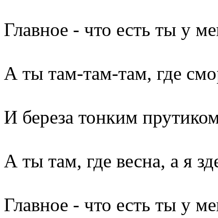
Главное - что есть ты у м
А ты там-там-там, где см
И береза тонким прутиком
А ты там, где весна, а я зд
Главное - что есть ты у мен