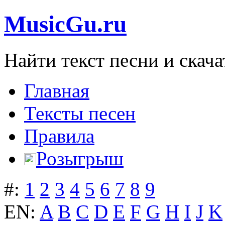
MusicGu.ru
Найти текст песни и скача
Главная
Тексты песен
Правила
Розыгрыш
#:
1
2
3
4
5
6
7
8
9
EN:
A
B
C
D
E
F
G
H
I
J
K