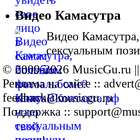
Видео Камасутра
Видео Камасутра,
сексуальным поз
© 2009-2026 MusicGu.ru |
Реклама на сайте :: advert
feedback@musicgu.ru
Поддержка :: support@mus