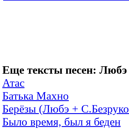
Еще тексты песен: Любэ
Атас
Батька Махно
Берёзы (Любэ + С.Безруко
Было время, был я беден