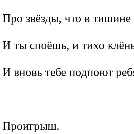
Про звёзды, что в тишине
И ты споёшь, и тихо клён
И вновь тебе подпоют реб
Проигрыш.