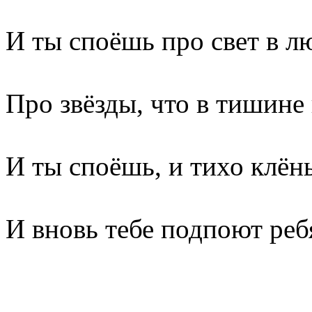
И ты споёшь про свет в л
Про звёзды, что в тишине
И ты споёшь, и тихо клён
И вновь тебе подпоют реб