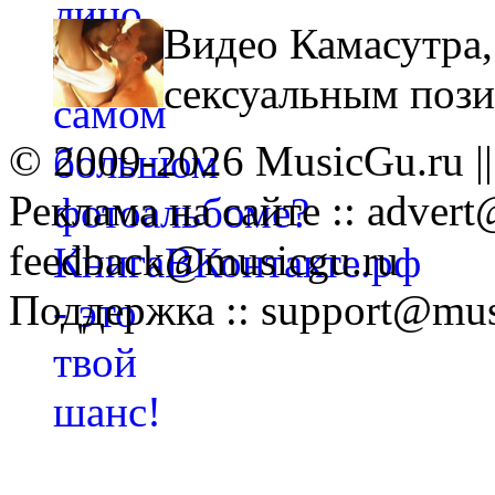
Видео Камасутра,
сексуальным поз
© 2009-2026 MusicGu.ru |
Реклама на сайте :: advert
feedback@musicgu.ru
Поддержка :: support@mus