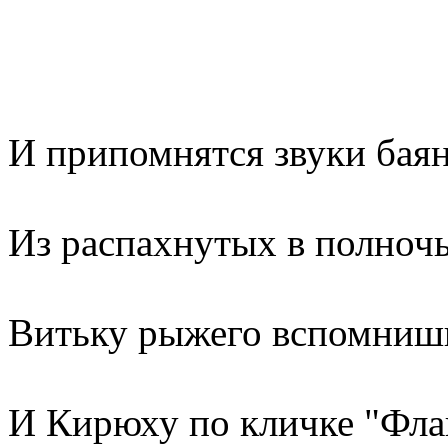
И припомнятся звуки бая
Из распахнутых в полночь
Витьку рыжего вспомнишь
И Кирюху по кличке "Фла