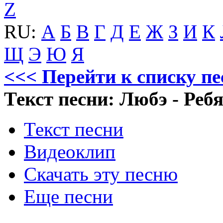
Z
RU:
А
Б
В
Г
Д
Е
Ж
З
И
К
Щ
Э
Ю
Я
<<< Перейти к списку п
Текст песни: Любэ - Реб
Текст песни
Видеоклип
Скачать эту песню
Еще песни