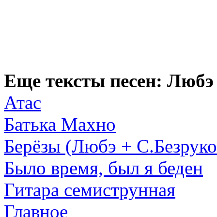
Еще тексты песен: Любэ
Атас
Батька Махно
Берёзы (Любэ + С.Безруко
Было время, был я беден
Гитара семиструнная
Главное