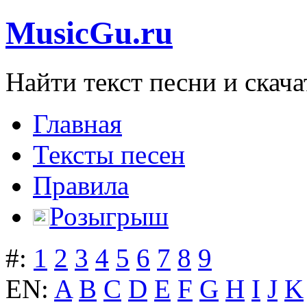
MusicGu.ru
Найти текст песни и скача
Главная
Тексты песен
Правила
Розыгрыш
#:
1
2
3
4
5
6
7
8
9
EN:
A
B
C
D
E
F
G
H
I
J
K