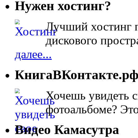
Нужен хостинг?
Лучший хостинг п
дискового простра
далее...
КнигаВКонтакте.р
Хочешь увидеть с
фотоальбоме? Эт
Видео Камасутра