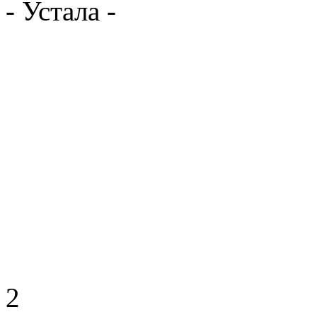
- Устала -
2