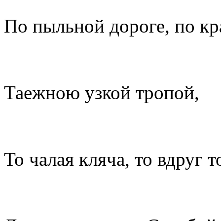
По пыльной дороге, по кр
Таежною узкой тропой,
То чалая кляча, то вдруг т