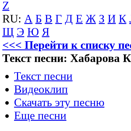
Z
RU:
А
Б
В
Г
Д
Е
Ж
З
И
К
Щ
Э
Ю
Я
<<< Перейти к списку п
Текст песни: Хабарова 
Текст песни
Видеоклип
Скачать эту песню
Еще песни