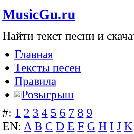
MusicGu.ru
Найти текст песни и скача
Главная
Тексты песен
Правила
Розыгрыш
#:
1
2
3
4
5
6
7
8
9
EN:
A
B
C
D
E
F
G
H
I
J
K