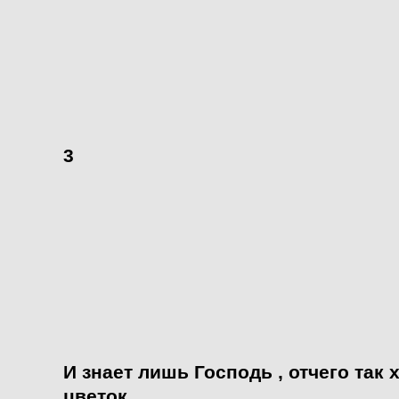
3
И знает лишь Господь , отчего та
цветок,