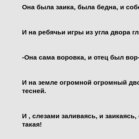
Она была заика, была бедна, и со
И на ребячьи игры из угла двора г
-Она сама воровка, и отец был вор
И на земле огромной огромный дв
тесней.
И , слезами заливаясь, и заикаясь,
такая!