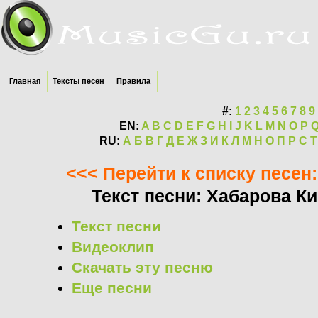
Главная
Тексты песен
Правила
#:
1
2
3
4
5
6
7
8
9
EN:
A
B
C
D
E
F
G
H
I
J
K
L
M
N
O
P
RU:
А
Б
В
Г
Д
Е
Ж
З
И
К
Л
М
Н
О
П
Р
С
Т
<<< Перейти к списку песен
Текст песни: Хабарова Ки
Текст песни
Видеоклип
Скачать эту песню
Еще песни