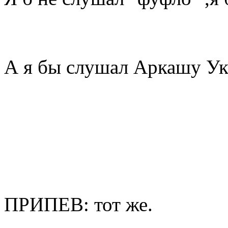
А я бы слушал Аркашу У
ПРИПЕВ: тот же.