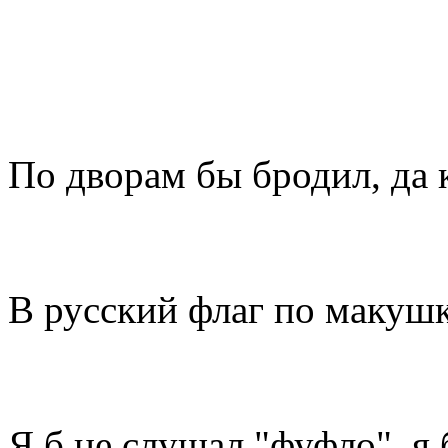
По дворам бы бродил, да 
В русский флаг по маку
Я б не слушал "фуфло" ,я