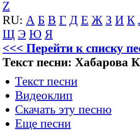
Z
RU:
А
Б
В
Г
Д
Е
Ж
З
И
К
Щ
Э
Ю
Я
<<< Перейти к списку п
Текст песни: Хабарова К
Текст песни
Видеоклип
Скачать эту песню
Еще песни