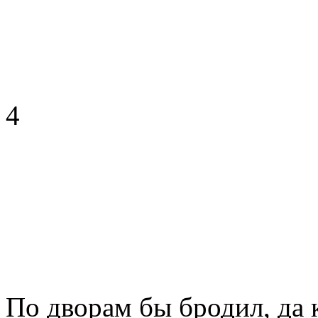
4
По дворам бы бродил, да 