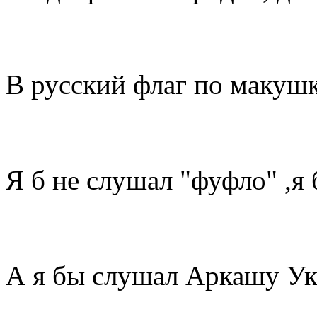
В русский флаг по маку
Я б не слушал "фуфло" ,я
А я бы слушал Аркашу У