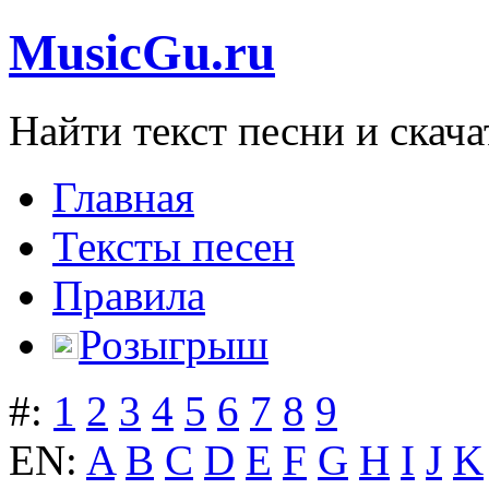
MusicGu.ru
Найти текст песни и скача
Главная
Тексты песен
Правила
Розыгрыш
#:
1
2
3
4
5
6
7
8
9
EN:
A
B
C
D
E
F
G
H
I
J
K